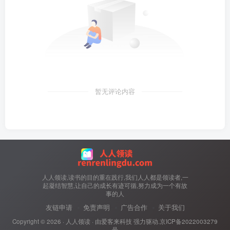
暂无评论内容
人人领读,读书的目的重在践行,我们人人都是领读者,一
起凝结智慧,让自己的成长有迹可循,努力成为一个有故
事的人
友链申请
免责声明
广告合作
关于我们
Copyright ©
2026 ·
人人领读
· 由
爱客来科技
强力驱动.
京ICP备2022003279
号