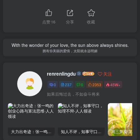
点赞
16
分享
收藏
With the wonder of your love, the sun above always shines.
拥有你美丽的爱情，太阳就永远明媚
renrenlingdu
关注
0
237
0
2353
45W+
如果后悔过去，不如奋斗将来
大力出奇迹：张一鸣的创业心路与算法思维
知人不评，知事守口，知理不辩