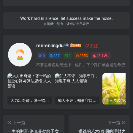
Work hard in silence, let success make the noise.
在沉默中努力，让成功自己发声
renrenlingdu
关注
0
237
0
2353
45.1W+
不要急着说别无选择，也许、下个路口就会遇见希望
大力出奇迹：张一鸣的创业心路与算法思维
知人不评，知事守口，知理不辩
上一篇
下一篇
一生的财富-洛克菲勒给子女
赚钱的艺术(蔡澜的理财之