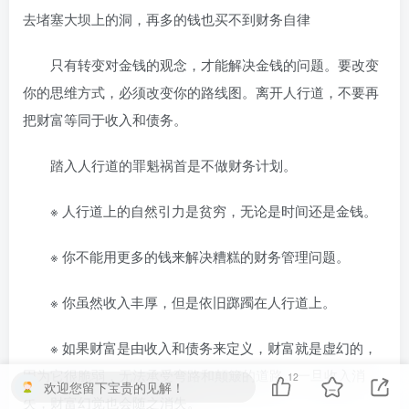
去堵塞大坝上的洞，再多的钱也买不到财务自律
只有转变对金钱的观念，才能解决金钱的问题。要改变
你的思维方式，必须改变你的路线图。离开人行道，不要再
把财富等同于收入和债务。
踏入人行道的罪魁祸首是不做财务计划。
※ 人行道上的自然引力是贫穷，无论是时间还是金钱。
※ 你不能用更多的钱来解决糟糕的财务管理问题。
※ 你虽然收入丰厚，但是依旧踯躅在人行道上。
※ 如果财富是由收入和债务来定义，财富就是虚幻的，
因为它很脆弱，无法承受弯路和颠簸的道路。一旦收入消
12
欢迎您留下宝贵的见解！
失，财富幻觉也会随之消失。