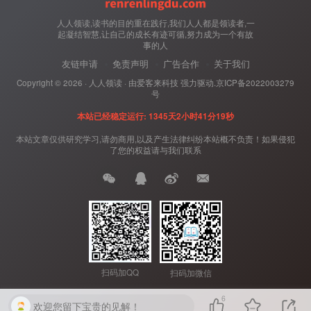
人人领读,读书的目的重在践行,我们人人都是领读者,一
起凝结智慧,让自己的成长有迹可循,努力成为一个有故
事的人
友链申请
免责声明
广告合作
关于我们
Copyright ©
2026 ·
人人领读
· 由
爱客来科技
强力驱动.
京ICP备2022003279
号
本站已经稳定运行: 1345天2小时41分19秒
本站文章仅供研究学习,请勿商用,以及产生法律纠纷本站概不负责！如果侵犯
了您的权益请与我们联系
扫码加QQ
扫码加微信
6
欢迎您留下宝贵的见解！