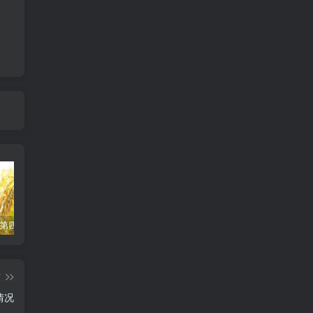
周三梦魇-第四章-春播秋收，南雁北飞，正逢农忙时候
周三梦魇-第三章-我是梦中人火灾来袭，绝境逢生，我与大胆冒险采写救灾现场
读完《商业至简》后感
篇
情况