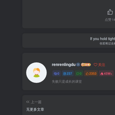
点赞
1
If you hold tig
你若将过去
renrenlingdu
关注
0
237
0
2353
45W+
失败只是成长的课堂
上一篇
无更多文章