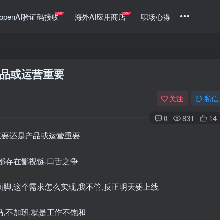
热
火
openAI验证码接收
海外AI应用商店
职场心得
品或运营重要
关注
私信
0
831
14
重要还是产品或运营重要
都存在鄙视链,口舌之争
脚,这个需求怎么实现,我不管,反正明天要上线
,不加班,就是工作不饱和