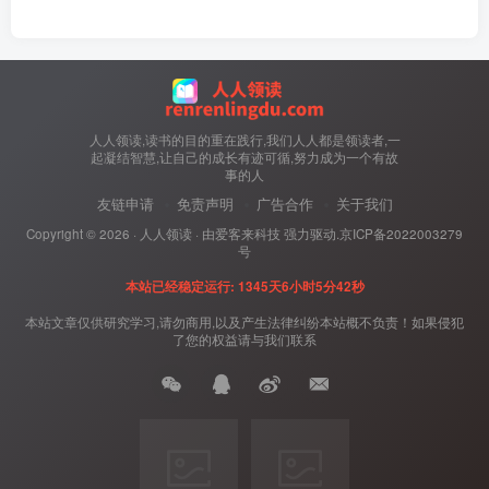
人人领读,读书的目的重在践行,我们人人都是领读者,一
起凝结智慧,让自己的成长有迹可循,努力成为一个有故
事的人
友链申请
免责声明
广告合作
关于我们
Copyright ©
2026 ·
人人领读
· 由
爱客来科技
强力驱动.
京ICP备2022003279
号
本站已经稳定运行: 1345天6小时5分43秒
本站文章仅供研究学习,请勿商用,以及产生法律纠纷本站概不负责！如果侵犯
了您的权益请与我们联系