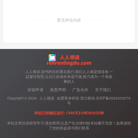
暂无评论内容
人人领读,读书的目的重在践行,我们人人都是领读者,一
起凝结智慧,让自己的成长有迹可循,努力成为一个有故
事的人
友链申请
免责声明
广告合作
关于我们
Copyright ©
2026 ·
人人领读
· 由
爱客来科技
强力驱动.
京ICP备2022003279
号
本站已经稳定运行: 1346天2小时36分26秒
本站文章仅供研究学习,请勿商用,以及产生法律纠纷本站概不负责！如果侵犯
了您的权益请与我们联系