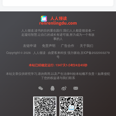
人人领读,读书的目的重在践行,我们人人都是领读者,一
起凝结智慧,让自己的成长有迹可循,努力成为一个有故
事的人
友链申请
免责声明
广告合作
关于我们
Copyright ©
2026 ·
人人领读
· 由
爱客来科技
强力驱动.
京ICP备2022003279
号
本站已经稳定运行: 1347天1小时24分45秒
本站文章仅供研究学习,请勿商用,以及产生法律纠纷本站概不负责！如果侵犯
了您的权益请与我们联系