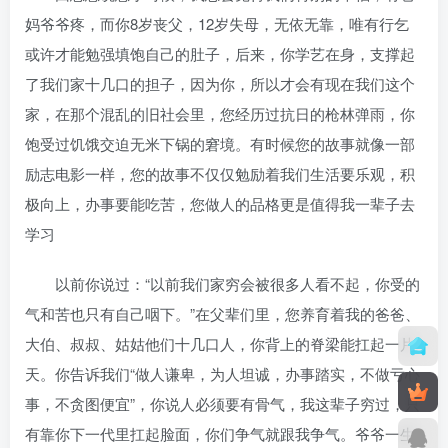
妈爷爷疼，而你8岁丧父，12岁失母，无依无靠，唯有行乞
或许才能勉强填饱自己的肚子，后来，你学艺在身，支撑起
了我们家十几口的担子，因为你，所以才会有现在我们这个
家，在那个混乱的旧社会里，您经历过抗日的枪林弹雨，你
饱受过饥饿交迫无米下锅的窘境。有时候您的故事就像一部
励志电影一样，您的故事不仅仅勉励着我们生活要乐观，积
极向上，办事要能吃苦，您做人的品格更是值得我一辈子去
学习
以前你说过：“以前我们家穷会被很多人看不起，你受的
气和苦也只有自己咽下。”在父辈们里，您养育着我的爸爸、
大伯、叔叔、姑姑他们十几口人，你背上的脊梁能扛起一片
天。你告诉我们“做人谦卑，为人坦诚，办事踏实，不做亏心
事，不贪图便宜”，你说人必须要有骨气，我这辈子穷过，只
有靠你下一代里扛起脸面，你们争气就跟我争气。爷爷一生