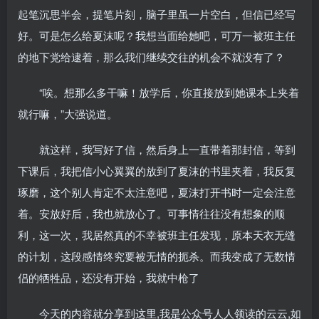
起笔沉思半会，提笔片刻，脑子里虽一片空白，但信已经写
好。可是怎么给夏沫呢？我想当面给她吧，可万一被班主任
的地下党给逮着，那么我们继续交往的机会不就没有了？
“唉。想那么多干嘛！放学后，你直接放到她课本上夹着
就行嘛，”大强说道。
就这样，我写好了信，然后身上一直带着那封信，等到
下课后，我把信小心翼翼的放到了夏沫的书里夹着，我反复
琢磨，这个别人肯定不太注意吧，夏沫打开书时一定会注意
着。安放好后，我也就放心了。可事情往往没有想象的顺
利，这一次，我居然真的不幸被班主任发现，原本天衣无缝
的计划，这段感情终究要被无情的扼杀。而我变成了无数情
侣的牺牲品，还没有开始，我就中枪了
今天的内容就分享到这里,我是公众号人人领读的云云,如