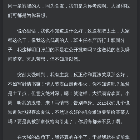
同一条裤腿的人，同为舍友，我们是为你考虑啊。大强和我
们可都是为你着想。
说心里话，我也不知道送什么好，这送花吧太土，大家
都这么干，像我这么低调的人，班主任本严厉打击顽固分
子，我这样明目张胆的不是在公开挑衅吗？这送花的念头瞬
间落空。冥思苦想，但不知所以然。
突然大强叫到，我有主意，反正你和夏沫关系那么好，
不如写封情书嘛！情人节表白最近很火，你不知道吧？虽然
是土了点，但意义绝对深，嗯！就这样，大强满皆欢喜。小
周，听我的没错。来！写情书，告别单身。反正我们几个也
知道你也很喜欢夏沫，不然这么好的机会难道要留给某某人
吗？要是真被那家伙给勾引走了，你后悔都来不及了啊。
在大强的怂恿下，我还真的在乎了，于是我就在桌前拿