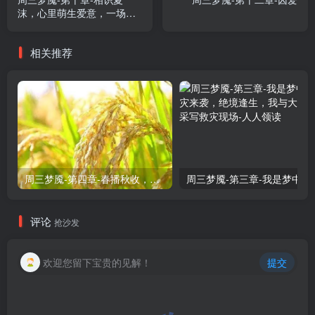
沫，心里萌生爱意，一场大
战爆发
相关推荐
周三梦魇-第四章-春播秋收，南雁北飞，正逢农忙时候
周三梦魇-第三章-我是梦
评论
抢沙发
欢迎您留下宝贵的见解！
提交