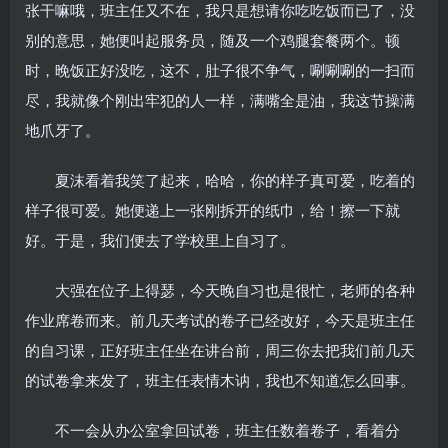
张干嘛哦，班主任又不在，我只是想请你吃吃饭而已了，没
别的意思，她便叫起服务员，随及一个鸡腿套餐两个。顿
时，晚饭正好没吃，这不，肚子很不争气，唰唰唰的一扫而
尽，我就像个刚出牢犯的人一样，满嘴全是油，我这节操满
地爪牙了。
夏沫看着我笑了起来，哈哈，你的样子真可爱，吃着的
样子很可爱。她便递上一张刚拆开的纸巾，给！擦一下就
好。于是，我们便去了学校里上自习了。
大强在位子上得瑟，今天晚自习也是很忙，老师的各种
作业席卷而来。前几天考试的卷子已经改好，今天是班主任
的自习课，正好班主任坐在讲台前，周三你去把我们前几天
的试卷拿来发了，班主任表情木讷，我也不知道怎么回事。
不一会从办公室拿回试卷，班主任数着卷子，看着分