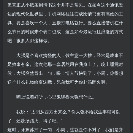
但真正从小纸条到情书这个并不是常见。在如今这个通讯发
达的现代化世界里，手机网络往往变成比情书更有高效的工
具。要是喜欢一个人，直接打电话就行。要么直接借机在什
么节日的时候来个表白也成，这是如今最流行且浪漫的方式
吧！很多人都这样做。
大强是个喜欢搞怪的人，馊主意一大推，经常是成事不
足败事有余。这次他那一套居然用在我身上了。晚上睡觉时
候，大强突然冒出一句，喂！情人节快到了，小周，你得想
送个什么礼物给夏沫哦，兄弟我可为你赴汤蹈火啊。
嘴上说着好听，心里鬼晓得大强想什么。
我说：“太阳从西方出来么？你大强不给我生事就可以
了，还赴汤蹈火。得了吧。”
这时，牙擦苏插了一句，小周，这就是你不对了，我们是穿