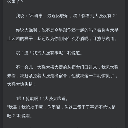
么事了？
我说：“不碍事，最近比较烦，喂！你看到大强没有？”
你说大强啊，他不是今早跟你还一起的吗？看你今天早
上凶凶的样子，我还以为你们闹什么矛盾呢，牙擦苏说道。
哦！没！我找大强有事呢！我说道。
不一会儿，大强大摇大摆的从宿舍门口进来，我见大强
来着，我赶紧拉着大强走出宿舍，他被我这一举动惊慌了，
大强大惊失措！
“喂！抢劫啊！”大强大嚷道。
“我靠！我抢劫干嘛，你闭嘴，你这二货干了事还不承认是
吧？”我说着。