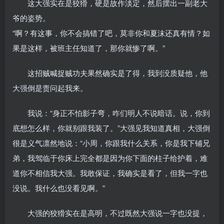
这大强实在是狡猾，硬是故作淡定，然后摆出一副老大
爷的姿势。
“啊？有这事，你不会搞错了吧，莫非你和夏沫还真有情？如
果是这样，被班主任知道了，那你就惨了啊。”
这招贼喊捉贼功夫果然确实是了得，我到没质疑他，他
大强倒是责问起我来。
我说：“身正不怕影子弯，咋们明人不说暗话。说，你到
底想怎么样，你就别跟我装了。”大强见我知道真相，大强倒
很是义气凛然地说：“小周，你跟我什么关系，你是我下铺兄
弟，我驾临于你床上完全都是因为你下面的柱子给护着，难
道你不相信我大强。我敢保证，我确实是看了，但我一字也
没说。我什么也没看见啊。”
大强的狡猾实在是高明，不过既然大强说一字也没提，