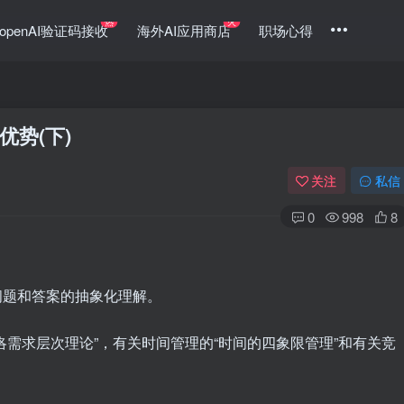
热
火
openAI验证码接收
海外AI应用商店
职场心得
势(下)
关注
私信
0
998
8
问题和答案的抽象化理解。
洛需求层次理论”，有关时间管理的“时间的四象限管理”和有关竞