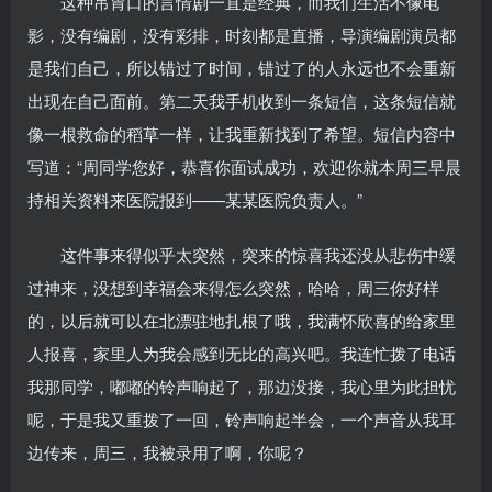
这种吊胃口的言情剧一直是经典，而我们生活不像电
影，没有编剧，没有彩排，时刻都是直播，导演编剧演员都
是我们自己，所以错过了时间，错过了的人永远也不会重新
出现在自己面前。第二天我手机收到一条短信，这条短信就
像一根救命的稻草一样，让我重新找到了希望。短信内容中
写道：“周同学您好，恭喜你面试成功，欢迎你就本周三早晨
持相关资料来医院报到——某某医院负责人。”
这件事来得似乎太突然，突来的惊喜我还没从悲伤中缓
过神来，没想到幸福会来得怎么突然，哈哈，周三你好样
的，以后就可以在北漂驻地扎根了哦，我满怀欣喜的给家里
人报喜，家里人为我会感到无比的高兴吧。我连忙拨了电话
我那同学，嘟嘟的铃声响起了，那边没接，我心里为此担忧
呢，于是我又重拨了一回，铃声响起半会，一个声音从我耳
边传来，周三，我被录用了啊，你呢？