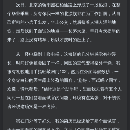
次日。北京的骄阳照在柏油路上形成了一股热浪，在整
个毕业季里，所有像我一样的北漂族都在为工作折腾，从自
己所租的小房子出发，坐上公交，然后挤着人潮人涌的地
铁，最后找到了面试的地点——长盛大厦。幸好今天提早的
来了，路上没有堵车，所以才按时的赶上了。
从一楼电梯到十楼电梯，这短短的几分钟感觉有些漫
长，时间好像被凝固了一样，周围的空气变得格外干燥。我
很有礼貌地用手指轻敲房门102，然后在外面等候数秒，一
个身穿白褂的医生露出轻盈的面容，“您好，面试吗？同学，
欢迎，请您稍后。”估计这是个助手吧，里面我见着有五个人
同时一起在回答着面试官的问题，环境有点紧张，对于初试
者来说这确实是一种考验。
我在门外等了好久，我的简历已经递给了那个面试官，
今天一同面试的同学可不少，之后几个同学一起坐在面试官