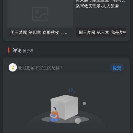
周三梦魇-第四章-春播秋收，南雁北飞，正逢农忙时候
周三梦魇-第三章-我是梦
评论
抢沙发
欢迎您留下宝贵的见解！
提交