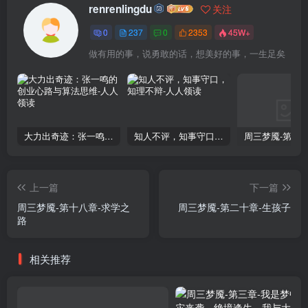
renrenlingdu
关注
0
237
0
2353
45W+
做有用的事，说勇敢的话，想美好的事，一生足矣
大力出奇迹：张一鸣的创业心路与算法思维
知人不评，知事守口，知理不辩
上一篇
下一篇
周三梦魇-第十八章-求学之
周三梦魇-第二十章-生孩子
路
相关推荐