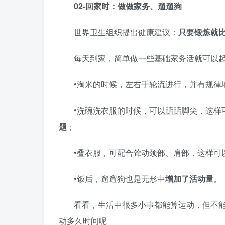
02-回家时：做做家务、遛遛狗
世界卫生组织提出健康建议：
只要锻炼就
每天到家，简单做一些基础家务活就可以
•淘米的时候，左右手轮流进行，并有规律
•洗碗洗衣服的时候，可以踮踮脚尖，这样
题
；
•叠衣服，可配合耸动颈部、肩部，这样可
•饭后，遛遛狗也是无形中
增加了活动量
。
看看，生活中很多小事都能算运动，但不
动多久时间呢