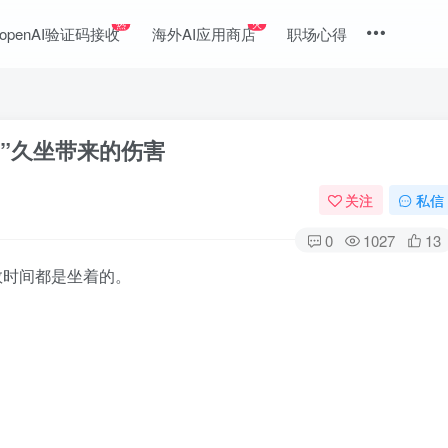
热
火
openAI验证码接收
海外AI应用商店
职场心得
”久坐带来的伤害
关注
私信
0
1027
13
数时间都是坐着的。
。