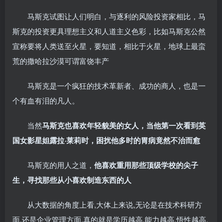
马斯克试图让人们明白，与逐利的风险投资家相比，马
斯克的投资更具理想主义和人道主义色彩，比如马斯克公然
宣称要将人类送至火星，要知道，相比于火星，地球上最蛮
荒的撒哈拉沙漠可谓富饶丰产
马斯克是一个疯狂的技术革新者、成功的商人，也是一
个有血有泪的凡人。
当然
马斯克也喜欢年轻貌美的女人，当他第一次看到英
国女影星妲露拉·莱莉时，困扰他多时的胃病竟然不治而愈
马斯克的用人之道，
他喜欢重用那些顶级学校的尖子
生，寻找那些从小喜欢制造东西的人
从大数据的角度上看,大体上来说,无论是在技术科研方
面,还是企业管理方面,真的就是学历越高,能力越高,悟性越高,