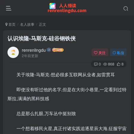
首页
名人故事
正文
认识埃隆-马斯克-硅谷钢铁侠
renrenlingdu
关注
私信
2年前更新
0
868
8
关于埃隆-马斯克-想必很多互联网从业者,如雷贯耳
即使没有听过他的名字,但是在大街小巷里,一定看到过特
斯拉,满满的黑科技感
总是那么扎眼,万车丛中挺别致
一个想着移民火星,真正付诸实践追逐星辰大海,征服宇宙