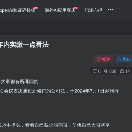
热
火
openAI验证码接收
海外AI应用商店
职场心得
年内实缴一点看法
关注
私信
0
868
14
必大家都有所耳闻的
七次会议表决通过新修订的公司法，于2024年7月1日起施行
搬起手指头，看看自己截止的期限，仿佛自己大限将至