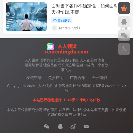
面对当下各种不确定性，如何面对,每
天很忙碌,不慌
自我成长
renrenlingdu
9
人人领读,读书的目的重在践行,我们人人都是领读者,一
起凝结智慧,让自己的成长有迹可循,努力成为一个有故
事的人
友链申请
免责声明
广告合作
关于我们
Copyright ©
2026 ·
人人领读
· 由
爱客来科技
强力驱动.
京ICP备2022003279
号
本站已经稳定运行: 1345天23小时18分3秒
本站文章仅供研究学习,请勿商用,以及产生法律纠纷本站概不负责！如果侵犯
了您的权益请与我们联系