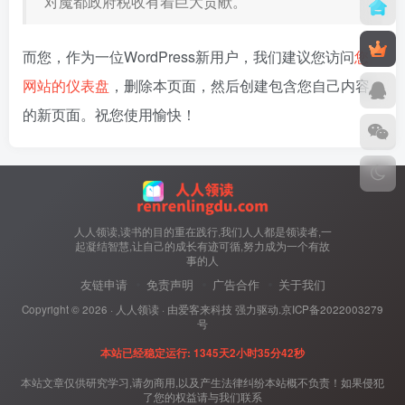
对魔都政府税收有着巨大贡献。
而您，作为一位WordPress新用户，我们建议您访问
您
网站的仪表盘
，删除本页面，然后创建包含您自己内容
的新页面。祝您使用愉快！
人人领读,读书的目的重在践行,我们人人都是领读者,一
起凝结智慧,让自己的成长有迹可循,努力成为一个有故
事的人
友链申请
免责声明
广告合作
关于我们
Copyright ©
2026 ·
人人领读
· 由
爱客来科技
强力驱动.
京ICP备2022003279
号
本站已经稳定运行: 1345天2小时35分43秒
本站文章仅供研究学习,请勿商用,以及产生法律纠纷本站概不负责！如果侵犯
了您的权益请与我们联系